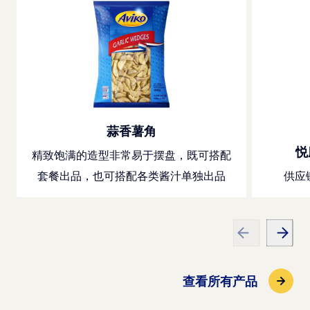
蒜香薯角
悦
精致饱满的造型非常易于摆盘，既可搭配
套餐出品，也可搭配各类酱汁单独出品
供应
查看所有产品