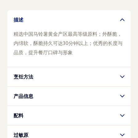
描述
精选中国马铃薯黄金产区最高等级原料；外酥脆，
内绵软，酥脆持久可达30分钟以上；优秀的长度与
品质，提升餐厅口碑与形象
烹饪方法
油炸炉
产品信息
175°C，3-3.5分钟
产品代码
配料
808925
马铃薯，植物油，裹粉（磷酸酯双淀粉、乙酰化二
过敏原