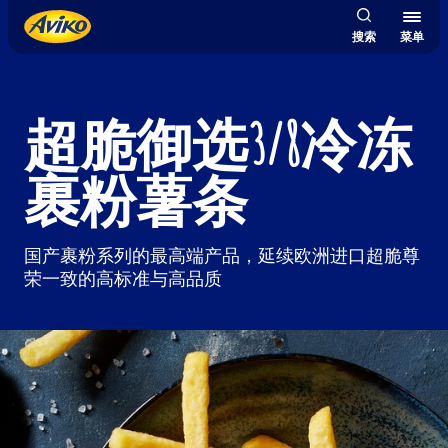
搜索
菜单
超脆御选3/8冷冻
裹粉薯条
国产裹粉系列的最高端产品，延续欧洲进口超脆尊
荣一致的高标准与高品质