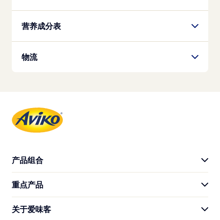
淀粉磷酸酯、米粉、糊精、焦磷酸二氢二钠、碳酸
内膜销售条码
氢钠 、麦芽糊精、黄原胶、香辛料），食用盐，焦
无过敏原
6973131170956
营养成分表
磷酸二氢二钠，食用葡萄糖
外箱销售条码
营养
物流
6973131171069
每个
包装重量
每件重量
能量
2000
g
2000
g
622
kJ (
0
kcal)
每箱容量
保质期
蛋白质
12
x
2000
g
产品组合
24个月
2.3
g
每层装箱数
重点产品
产品系列
总碳水化合物
0
22.3
g
关于爱味客
外卖