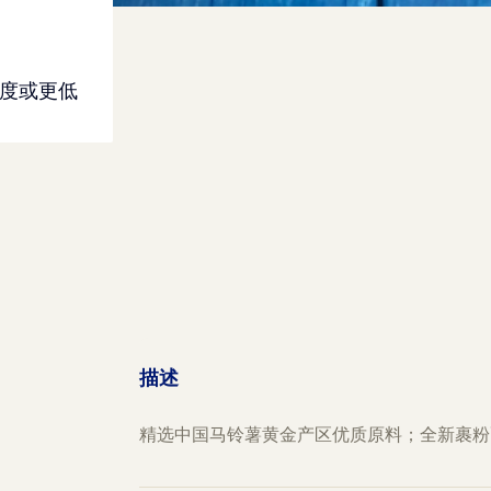
8度或更低
描述
精选中国马铃薯黄金产区优质原料；全新裹粉