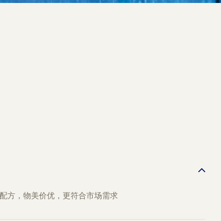
配方，物美价优，更符合市场需求