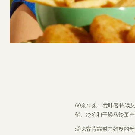
60余年来，爱味客持续
鲜、冷冻和干燥马铃薯产
爱味客背靠财力雄厚的母公